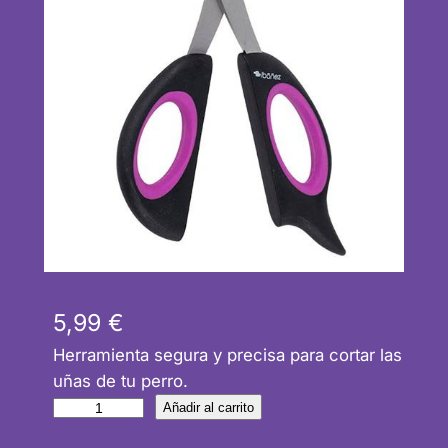
5,99
€
Herramienta segura y precisa para cortar las
uñas de tu perro.
C
Añadir al carrito
o