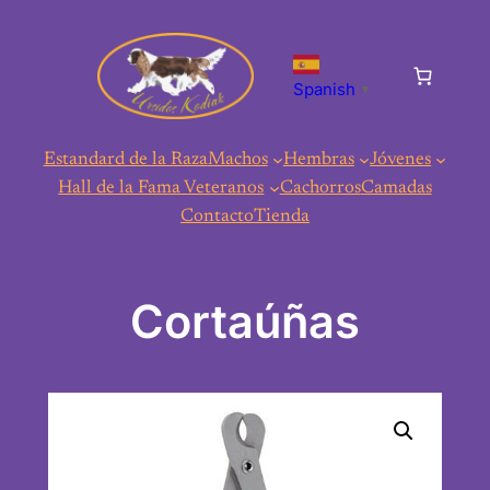
Saltar
al
contenido
Spanish
▼
Estandard de la Raza
Machos
Hembras
Jóvenes
Hall de la Fama Veteranos
Cachorros
Camadas
Contacto
Tienda
Cortaúñas