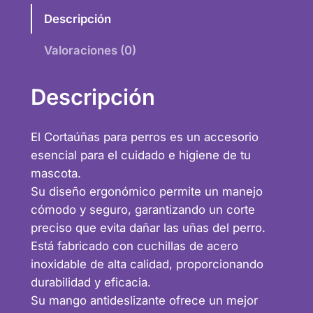
r
Descripción
t
a
Valoraciones (0)
ú
ñ
Descripción
a
s
c
El Cortaúñas para perros es un accesorio
a
esencial para el cuidado e higiene de tu
n
mascota.
t
Su diseño ergonómico permite un manejo
i
cómodo y seguro, garantizando un corte
d
preciso que evita dañar las uñas del perro.
a
Está fabricado con cuchillas de acero
d
inoxidable de alta calidad, proporcionando
durabilidad y eficacia.
Su mango antideslizante ofrece un mejor