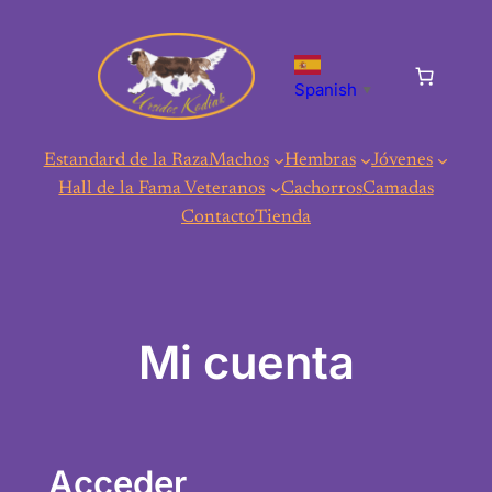
Saltar
al
contenido
Spanish
▼
Estandard de la Raza
Machos
Hembras
Jóvenes
Hall de la Fama Veteranos
Cachorros
Camadas
Contacto
Tienda
Mi cuenta
Acceder